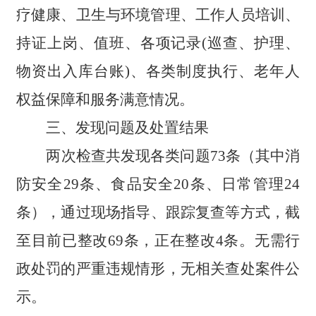
疗健康、卫生与环境管理、工作人员培训、
持证上岗、值班、各项记录
(巡查、护理、
物资出入库台账)、各类制度执行、老年人
权益保障和服务满意情况。
三、发现问题及处置结果
两次检查共发现各类问题
73
条
（
其中消
防安全
29
条、食品安全
20
条、日常管理
24
条
）
，通过现场指导、跟踪复查等方式，
截
至目前
已整改
69
条，正在整改
4
条。无需行
政处罚的严重违规情形，无相关查处案件公
示。