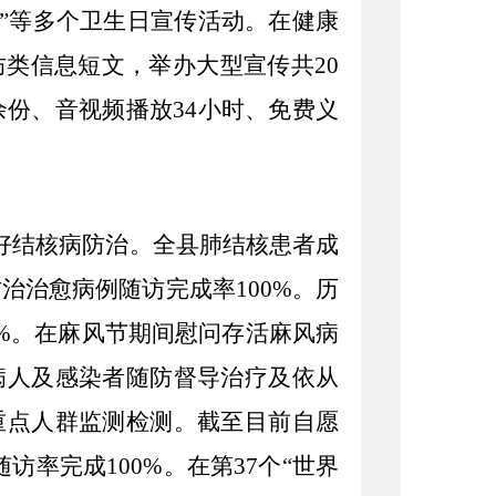
日”等多个卫生日宣传活动。在健康
类信息短文，举办大型宣传共20
余份、音视频播放34小时、免费义
好结核病防治。
全县肺结核患者成
防治
治愈病例随访完成
率
100%
。
历
%
。
在
麻风节
期间
慰问
存活麻风病
病人及感染者随防督导治疗及依从
重点人群监测检测。
截至目前
自愿
随访率完成100%。
在第
37个“世界