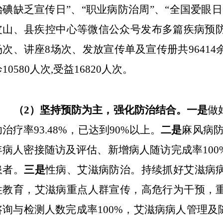
治碘缺乏宣传日”、“职业病防治周”、“全国爱眼
皮山、县疾控中心等微信公众号发布多篇疾病预防
场次、讲座8场次、发放宣传单及宣传册共96414
10580人次,受益16820人次。
（
2）坚持预防为主，强化防治结合。一是
做
功治疗率
9
3.48
%
，已达到
90%以上。
二是
麻风病
年病人密接随访及评估
、
新增病人随访
完成率
100
患者
。
三是
性病、艾滋病防治
。
持续抓好艾滋病
性教育，艾滋病重点人群宣传，高危
行为
干预，
咨询与检测人数完成率
100%，艾滋病病人管理及