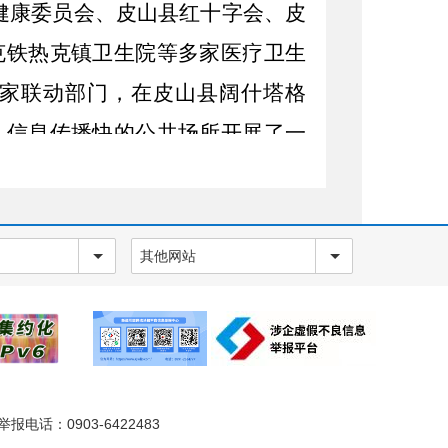
健康委员会、皮山县红十字会、皮
克铁热克镇卫生院等多家医疗卫生
家联动部门，在皮山县阔什塔格
、信息传播快的公共场所开展了一
”主题宣传进校园活动，为在校学生
康的生活方式，提高自我防护意识
放宣传画、宣传折页、宣传袋
等宣
其他网站
场调查
。
为提升皮山县儿童头癣监
治措施，自
11月18日至22日，由中
带领自治区疾控、新疆医科大附属
山县开展《儿童头癣流行病学和病
电话：0903-6422483