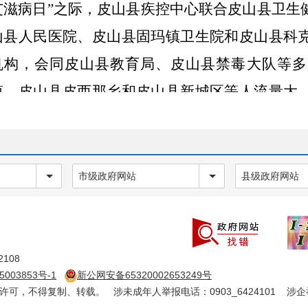
艾滋病日”之际，皮山县疾控中心联合皮山县卫生
山县人民医院、皮山县固玛镇卫生院和皮山县科
机构，会同皮山县教育局、皮山县禁毒大队等多
镇、皮山县皮西那乡和皮山县新城区等人流量大
系列防“艾”宣传教育活动。与此同时开展防“艾
全面普及艾滋病防治知识，鼓励青年学生养成健
和能力，共同营造一个健康的校园生活，期间
发
市级政府网站
县级政府网站
传材料。
四是
开展儿童头癣
流行病学和病原学现
测与防治能力，了解头癣疾病本地流行特点及防
国疾病预防控制中心传染病预防控制所龚杰主任
108
5003853号-1
新公网安备65320002653249号
医院皮肤科和地区疾控皮肤科等专家组，莅临皮
确许可，不得复制、转载。 涉未成年人举报电话：0903_6424101 涉企举报