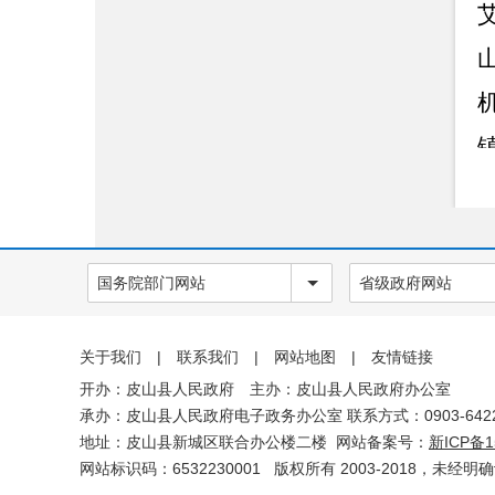
双随机一公开
应急管理
建议提案办理情况
法治政府年度报告
权责清单
政府信息
公开年报
网站工作
国务院部门网站
省级政府网站
报表
依申请公
关于我们
|
联系我们
|
网站地图
|
友情链接
开办：皮山县人民政府 主办：皮山县人民政府办公室
开
承办：皮山县人民政府电子政务办公室 联系方式：0903-6422
地址：皮山县新城区联合办公楼二楼 网站备案号：
新ICP备1
网站标识码：6532230001
版权所有 2003-2018，未经明