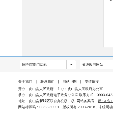
双随机一公开
应急管理
建议提案办理情况
法治政府年度报告
权责清单
政府信息
公开年报
网站工作
国务院部门网站
省级政府网站
报表
依申请公
关于我们
|
联系我们
|
网站地图
|
友情链接
开办：皮山县人民政府 主办：皮山县人民政府办公室
开
承办：皮山县人民政府电子政务办公室 联系方式：0903-6422
地址：皮山县新城区联合办公楼二楼 网站备案号：
新ICP备1
网站标识码：6532230001
版权所有 2003-2018，未经明