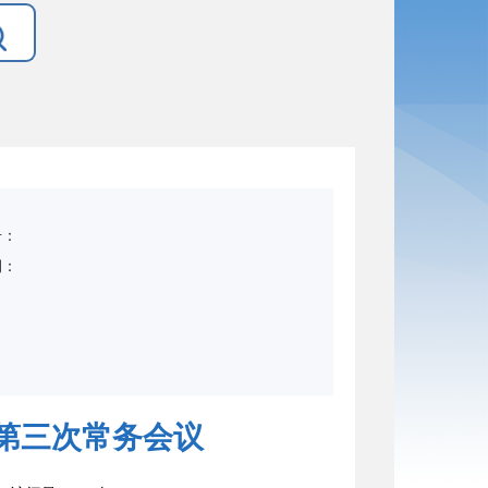
号：
期：
：
年第三次常务会议