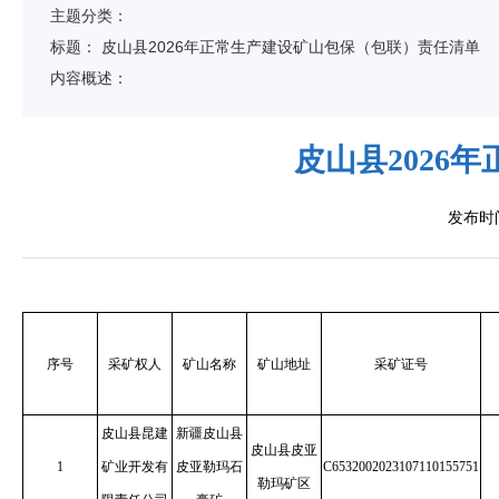
主题分类：
规划统计
标
题：
皮山县2026年正常生产建设矿山包保（包联）责任清单
安全生产
内容概述：
财政公开
政府建设
皮山县2026
行政许可和其他管理服务
行政处罚
发布时间
基层政务公开标准目录
公共企事业单位信息公开
乡村振兴
公共文化服务
序号
采矿权人
矿山名称
矿山地址
采矿证号
医疗卫生
养老服务
皮山县昆建
新疆皮山县
教育领域
皮山县皮亚
1
矿业开发有
皮亚勒玛石
C6532002023107110155751
食品药品安全
勒玛矿区