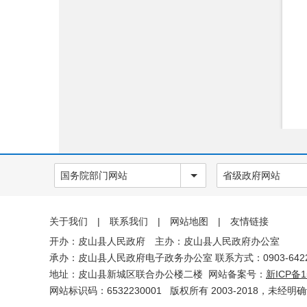
旅游
双随机一公开
应急管理
建议提案办理情况
法治政府年度报告
权责清单
政府信息
公开年报
国务院部门网站
省级政府网站
网站工作
报表
关于我们
|
联系我们
|
网站地图
|
友情链接
开办：皮山县人民政府 主办：皮山县人民政府办公室
依申请公
承办：皮山县人民政府电子政务办公室 联系方式：0903-6422
开
地址：皮山县新城区联合办公楼二楼 网站备案号：
新ICP备1
网站标识码：6532230001
版权所有 2003-2018，未经明