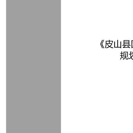
水利
国有土地上房屋征收
自然资源
交通运输
旅游
双随机一公开
应急管理
建议提案办理情况
法治政府年度报告
权责清单