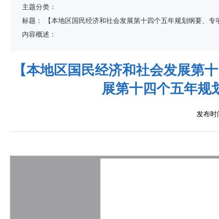
重点项目
主题分类：
标
题：
【本地区国民经济和社会发展第十四个五年规划纲要、专项
安全生产
内容概述：
财政公开
政府建设
【本地区国民经济和社会发展第十
行政许可和其他管理服务
展第十四个五年规划
行政处罚
基层政务公开标准目录
发布时间
公共企事业单位信息公开
乡村振兴
公共文化服务
医疗卫生
养老服务
教育领域
食品药品安全